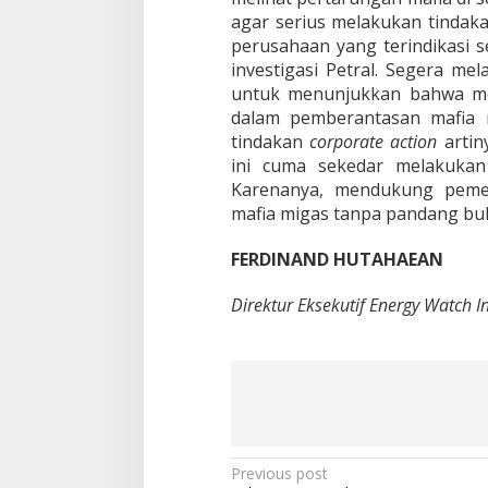
agar serius melakukan tindak
perusahaan yang terindikasi s
investigasi Petral. Segera m
untuk menunjukkan bahwa me
dalam pemberantasan mafia m
tindakan
corporate action
artin
ini cuma sekedar melakukan
Karenanya, mendukung pemer
mafia migas tanpa pandang bul
FERDINAND HUTAHAEAN
Direktur Eksekutif Energy Watch I
P
Previous post