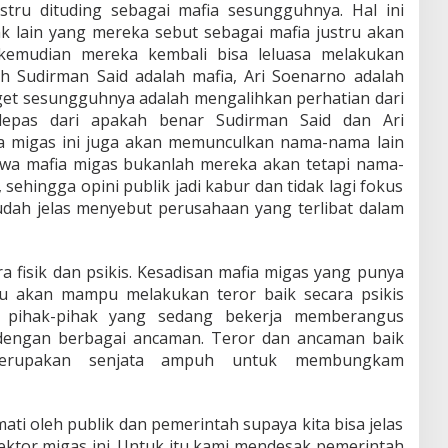
tru dituding sebagai mafia sesungguhnya. Hal ini
k lain yang mereka sebut sebagai mafia justru akan
 kemudian mereka kembali bisa leluasa melakukan
uh Sudirman Said adalah mafia, Ari Soenarno adalah
arget sesungguhnya adalah mengalihkan perhatian dari
rlepas dari apakah benar Sudirman Said dan Ari
a migas ini juga akan memunculkan nama-nama lain
wa mafia migas bukanlah mereka akan tetapi nama-
ehingga opini publik jadi kabur dan tidak lagi fokus
sudah jelas menyebut perusahaan yang terlibat dalam
ra fisik dan psikis. Kesadisan mafia migas yang punya
tu akan mampu melakukan teror baik secara psikis
a pihak-pihak yang sedang bekerja memberangus
 dengan berbagai ancaman. Teror dan ancaman baik
 merupakan senjata ampuh untuk membungkam
ati oleh publik dan pemerintah supaya kita bisa jelas
sektor migas ini. Untuk itu kami mendesak pemerintah