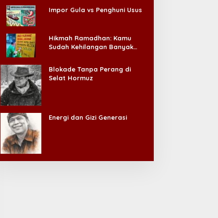
Impor Gula vs Penghuni Usus
Hikmah Ramadhan: Kamu
Sudah Kehilangan Banyak
Hal, Jangan Sampai
Kehilangan Diri Sendiri!
Blokade Tanpa Perang di
Selat Hormuz
Energi dan Gizi Generasi