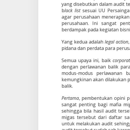
yang disebutkan dalam audit t
b
lack list
sesuai UU Persaingan
agar perusahaan menerapkan s
perusahaan. Ini sangat pen
berdampak pada kegiatan bisni
Yang kedua adalah
legal action
pidana dan perdata para perus
Semua upaya ini, baik
corporat
dengan perlawanan balik para
modus-modus perlawanan ba
kemungkinan akan dilakukan p
balik.
Pertama
, pembentukan opini pu
sangat penting bagi mafia mi
sehingga bila hasil audit ter
migas tersebut dari daftar s
untuk melakukan audit sehingg
audit tersebut sudah sah karen