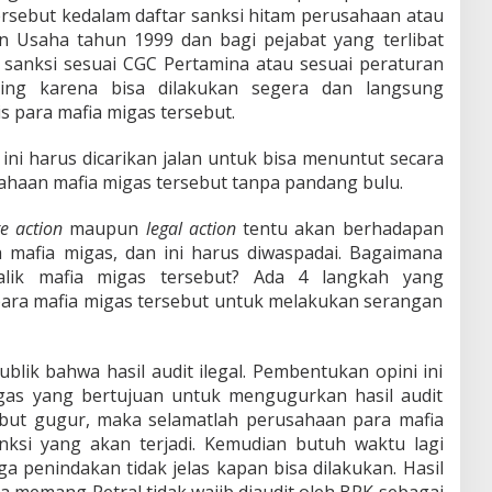
ersebut kedalam daftar sanksi hitam perusahaan atau
 Usaha tahun 1999 dan bagi pejabat yang terlibat
anksi sesuai CGC Pertamina atau sesuai peraturan
ting karena bisa dilakukan segera dan langsung
s para mafia migas tersebut.
, ini harus dicarikan jalan untuk bisa menuntut secara
ahaan mafia migas tersebut tanpa pandang bulu.
e action
maupun
legal action
tentu akan berhadapan
 mafia migas, dan ini harus diwaspadai. Bagaimana
lik mafia migas tersebut? Ada 4 langkah yang
ara mafia migas tersebut untuk melakukan serangan
blik bahwa hasil audit ilegal. Pembentukan opini ini
gas yang bertujuan untuk mengugurkan hasil audit
sebut gugur, maka selamatlah perusahaan para mafia
anksi yang akan terjadi. Kemudian butuh waktu lagi
a penindakan tidak jelas kapan bisa dilakukan. Hasil
a memang Petral tidak wajib diaudit oleh BPK sebagai