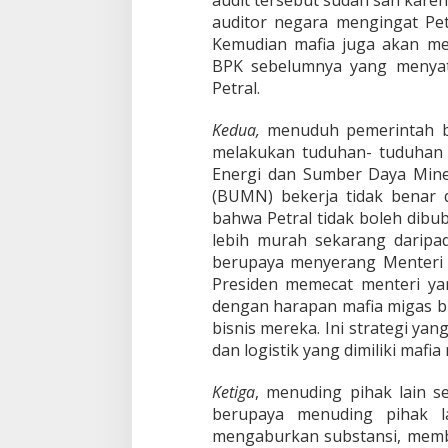
auditor negara mengingat P
Kemudian mafia juga akan me
BPK sebelumnya yang menyat
Petral.
Kedua,
menuduh pemerintah be
melakukan tuduhan- tuduhan k
Energi dan Sumber Daya Mine
(BUMN) bekerja tidak benar 
bahwa Petral tidak boleh dib
lebih murah sekarang daripa
berupaya menyerang Menteri 
Presiden memecat menteri y
dengan harapan mafia migas b
bisnis mereka. Ini strategi ya
dan logistik yang dimiliki mafia
Ketiga
, menuding pihak lain s
berupaya menuding pihak la
mengaburkan substansi, membe