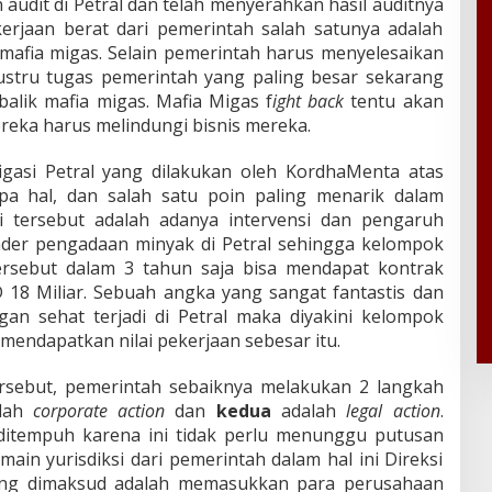
udit di Petral dan telah menyerahkan hasil auditnya
rjaan berat dari pemerintah salah satunya adalah
mafia migas. Selain pemerintah harus menyelesaikan
ustru tugas pemerintah yang paling besar sekarang
alik mafia migas. Mafia Migas f
ight back
tentu akan
mereka harus melindungi bisnis mereka.
tigasi Petral yang dilakukan oleh KordhaMenta atas
a hal, dan salah satu poin paling menarik dalam
asi tersebut adalah adanya intervensi dan pengaruh
ender pengadaan minyak di Petral sehingga kelompok
rsebut dalam 3 tahun saja bisa mendapat kontrak
 18 Miliar. Sebuah angka yang sangat fantastis dan
ngan sehat terjadi di Petral maka diyakini kelompok
 mendapatkan nilai pekerjaan sebesar itu.
ersebut, pemerintah sebaiknya melakukan 2 langkah
lah
corporate action
dan
kedua
adalah
legal action
.
ditempuh karena ini tidak perlu menunggu putusan
ain yurisdiksi dari pemerintah dalam hal ini Direksi
ng dimaksud adalah memasukkan para perusahaan