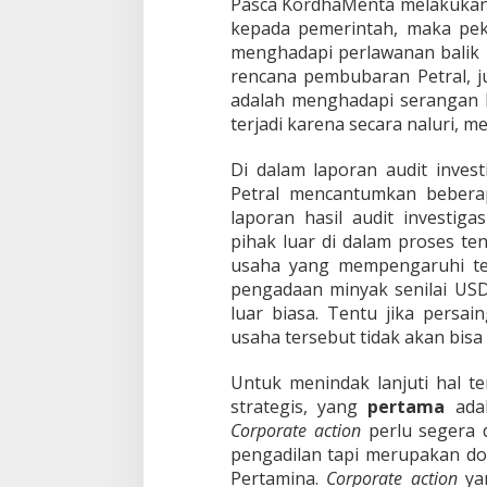
Pasca KordhaMenta melakukan a
kepada pemerintah, maka peke
menghadapi perlawanan balik 
rencana pembubaran Petral, j
adalah menghadapi serangan b
terjadi karena secara naluri, 
Di dalam laporan audit inves
Petral mencantumkan beberap
laporan hasil audit investig
pihak luar di dalam proses t
usaha yang mempengaruhi te
pengadaan minyak senilai USD
luar biasa. Tentu jika persai
usaha tersebut tidak akan bisa
Untuk menindak lanjuti hal t
strategis, yang
pertama
ada
Corporate action
perlu segera 
pengadilan tapi merupakan dom
Pertamina.
Corporate action
ya