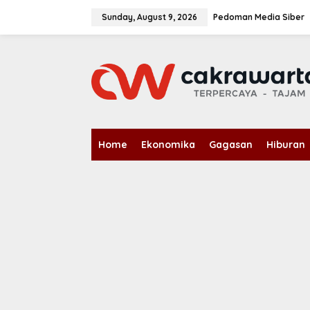
S
k
Sunday, August 9, 2026
Pedoman Media Siber
i
p
t
o
c
o
n
t
e
n
Home
Ekonomika
Gagasan
Hiburan
t