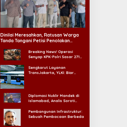
Dinilai Meresahkan, Ratusan Warga
Tanda Tangani Petisi Penolakan
Tempat Hiburan Malam di CitraLand
Breaking News! Operasi
Senyap KPK-Polri Sasar 271
Pabrik di Madura dan Akan
Ada ‘Badai Pemeriksaan’
Sengkarut Layanan
TransJakarta, YLKI: Biar
Cepat, Adakan Forum Dialog
Konsumen!
Diplomasi Nuklir Mandek di
Islamabad, Analis Soroti
Standar Ganda Washington
Pembangunan Infrastruktur:
Sebuah Pembacaan Berbeda