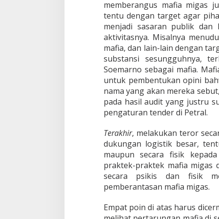
memberangus mafia migas jus
tentu dengan target agar piha
menjadi sasaran publik dan
aktivitasnya. Misalnya menud
mafia, dan lain-lain dengan t
substansi sesungguhnya, te
Soemarno sebagai mafia. Mafi
untuk pembentukan opini bah
nama yang akan mereka sebut, s
pada hasil audit yang justru 
pengaturan tender di Petral.
Terakhir
, melakukan teror seca
dukungan logistik besar, ten
maupun secara fisik kepad
praktek-praktek mafia migas
secara psikis dan fisik
pemberantasan mafia migas.
Empat poin di atas harus dicerm
melihat pertarungan mafia di 