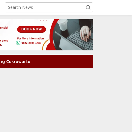
ng Cakrawarta