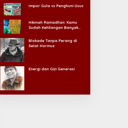
Impor Gula vs Penghuni Usus
Hikmah Ramadhan: Kamu
Sudah Kehilangan Banyak
Hal, Jangan Sampai
Kehilangan Diri Sendiri!
Blokade Tanpa Perang di
Selat Hormuz
Energi dan Gizi Generasi