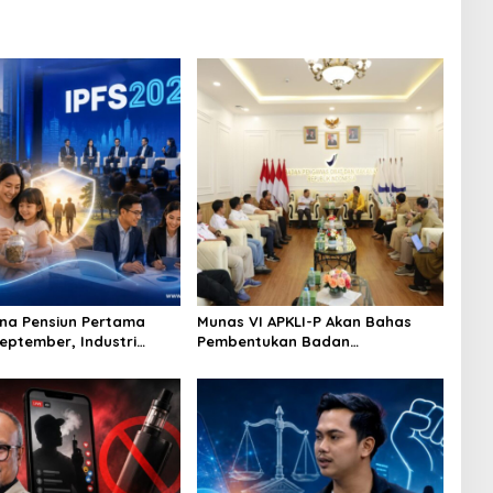
na Pensiun Pertama
Munas VI APKLI-P Akan Bahas
September, Industri
Pembentukan Badan
Ekosistem Pensiun
Perekonomian UMKM RI, Dinilai
jutan
Penting Hadapi Bonus Demografi