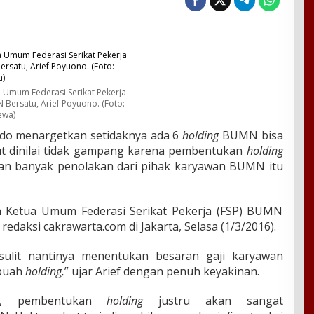
 Umum Federasi Serikat Pekerja
Bersatu, Arief Poyuono. (Foto:
ewa)
odo menargetkan setidaknya ada 6
holding
BUMN bisa
but dinilai tidak gampang karena pembentukan
holding
n banyak penolakan dari pihak karyawan BUMN itu
h Ketua Umum Federasi Serikat Pekerja (FSP) BUMN
edaksi cakrawarta.com di Jakarta, Selasa (1/3/2016).
 sulit nantinya menentukan besaran gaji karyawan
buah
holding,
” ujar Arief dengan penuh keyakinan.
ef, pembentukan
holding
justru akan sangat