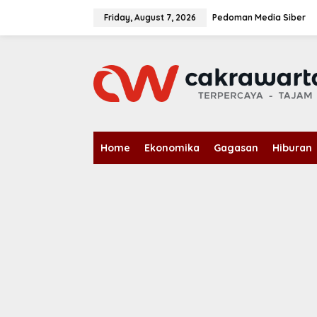
S
k
Friday, August 7, 2026
Pedoman Media Siber
i
p
t
o
c
o
n
t
e
n
Home
Ekonomika
Gagasan
Hiburan
t