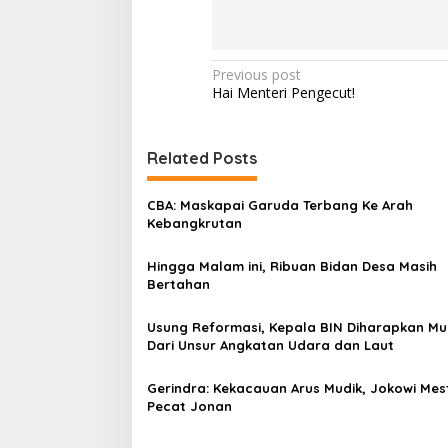
P
Previous post
Hai Menteri Pengecut!
o
s
t
Related Posts
n
CBA: Maskapai Garuda Terbang Ke Arah
a
Kebangkrutan
v
Hingga Malam ini, Ribuan Bidan Desa Masih
i
Bertahan
g
a
Usung Reformasi, Kepala BIN Diharapkan Mu
Dari Unsur Angkatan Udara dan Laut
t
i
Gerindra: Kekacauan Arus Mudik, Jokowi Mes
Pecat Jonan
o
n