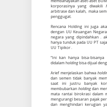
membahayakan aset-aset BUMN.
U
korporasinya yang diwakili
n
t
arbitrase dan kalah, maka se
u
penggugat.
k
O
Rencana Holding ini juga 
b
dengan UU Keuangan Negara 
r
a
negara yang dipindahkan . a
l
hanya tunduk pada UU PT saja .
M
UU Tipikor .
u
r
“Ini kan hanya bisa-bisany
a
h
didalam h
olding
bisa dijual den
B
U
Arief menjelaskan bahwa
holdi
M
dan semen tidak banyak memb
N
saat ini justru banyak k
membubarkan
holding
dan mem
mata rantai birokrasi dalam 
mengurangi besaran pajak pe
dan menghindari kerugian ya