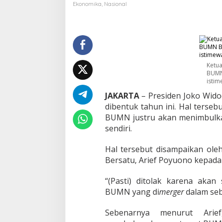
P
Ekonomika
,
Nasional
e
k
e
r
j
a
:
Ketua
BUMN 
H
istim
o
l
JAKARTA
– Presiden Joko Wid
d
dibentuk tahun ini. Hal terse
i
BUMN justru akan menimbulka
n
sendiri.
g
B
U
Hal tersebut disampaikan ole
M
Bersatu, Arief Poyuono kepada r
N
“(Pasti) ditolak karena akan
H
a
BUMN yang di
merger
dalam se
n
y
Sebenarnya menurut Ari
a