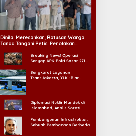
Dinilai Meresahkan, Ratusan Warga
Tanda Tangani Petisi Penolakan
Tempat Hiburan Malam di CitraLand
Breaking News! Operasi
Senyap KPK-Polri Sasar 271
Pabrik di Madura dan Akan
Ada ‘Badai Pemeriksaan’
Sengkarut Layanan
TransJakarta, YLKI: Biar
Cepat, Adakan Forum Dialog
Konsumen!
Diplomasi Nuklir Mandek di
Islamabad, Analis Soroti
Standar Ganda Washington
Pembangunan Infrastruktur:
Sebuah Pembacaan Berbeda