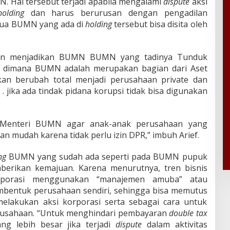
 Hal tersebut terjadi apabila mengalami
dispute
aksi
holding
dan harus berurusan dengan pengadilan
mua BUMN yang ada di
holding
tersebut bisa disita oleh
akan menjadikan BUMN BUMN yang tadinya Tunduk
dimana BUMN adalah merupakan bagian dari Aset
kan berubah total menjadi perusahaan private dan
 jika ada tindak pidana korupsi tidak bisa digunakan
a Menteri BUMN agar anak-anak perusahaan yang
gan mudah karena tidak perlu izin DPR,” imbuh Arief.
ng
BUMN yang sudah ada seperti pada BUMN pupuk
erikan kemajuan. Karena menurutnya, tren bisnis
orporasi menggunakan “manajemen amuba” atau
bentuk perusahaan sendiri, sehingga bisa memutus
melakukan aksi korporasi serta sebagai cara untuk
rusahaan. “Untuk menghindari pembayaran
double tax
ng lebih besar jika terjadi
dispute
dalam aktivitas