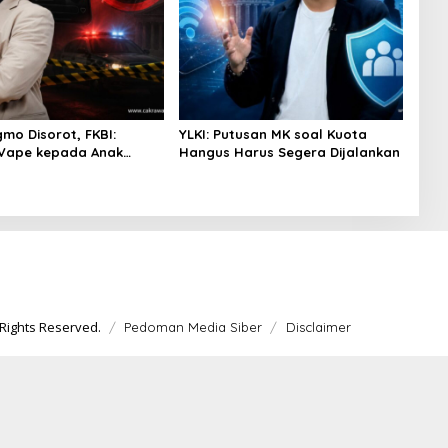
gmo Disorot, FKBI:
YLKI: Putusan MK soal Kuota
 Vape kepada Anak
Hangus Harus Segera Dijalankan
si Masuk Ranah Pidana
Rights Reserved.
Pedoman Media Siber
Disclaimer