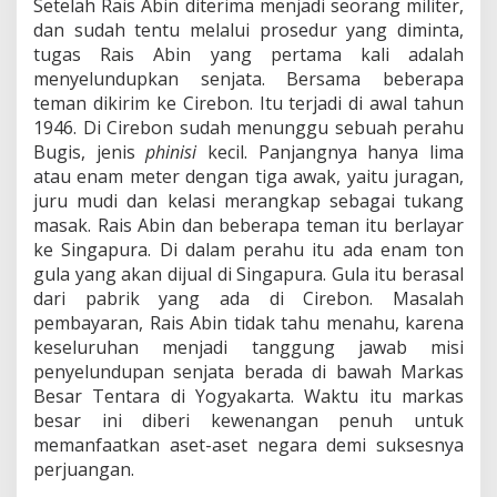
Setelah Rais Abin diterima menjadi seorang militer,
I
(
dan sudah tentu melalui prosedur yang diminta,
9
tugas Rais Abin yang pertama kali adalah
)
menyelundupkan senjata. Bersama beberapa
teman dikirim ke Cirebon. Itu terjadi di awal tahun
1946. Di Cirebon sudah menunggu sebuah perahu
Bugis, jenis
phinisi
kecil. Panjangnya hanya lima
atau enam meter dengan tiga awak, yaitu juragan,
juru mudi dan kelasi merangkap sebagai tukang
masak. Rais Abin dan beberapa teman itu berlayar
ke Singapura. Di dalam perahu itu ada enam ton
gula yang akan dijual di Singapura. Gula itu berasal
dari pabrik yang ada di Cirebon. Masalah
pembayaran, Rais Abin tidak tahu menahu, karena
keseluruhan menjadi tanggung jawab misi
penyelundupan senjata berada di bawah Markas
Besar Tentara di Yogyakarta. Waktu itu markas
besar ini diberi kewenangan penuh untuk
memanfaatkan aset-aset negara demi suksesnya
perjuangan.