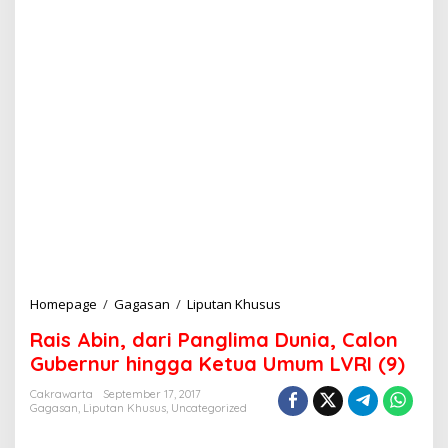
Homepage
/
Gagasan
/
Liputan Khusus
R
a
Rais Abin, dari Panglima Dunia, Calon
i
s
Gubernur hingga Ketua Umum LVRI (9)
A
b
Cakrawarta
September 17, 2017
Gagasan
,
Liputan Khusus
,
Uncategorized
i
n