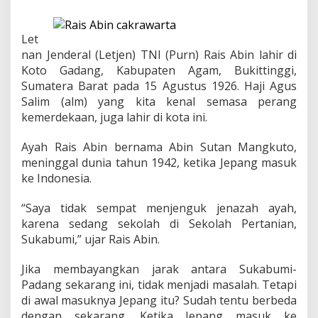
,
d
a
Let
r
i
nan Jenderal (Letjen) TNI (Purn) Rais Abin lahir di
P
Koto Gadang, Kabupaten Agam, Bukittinggi,
a
Sumatera Barat pada 15 Agustus 1926. Haji Agus
n
Salim (alm) yang kita kenal semasa perang
g
l
kemerdekaan, juga lahir di kota ini.
i
m
Ayah Rais Abin bernama Abin Sutan Mangkuto,
a
meninggal dunia tahun 1942, ketika Jepang masuk
D
ke Indonesia.
u
n
i
“Saya tidak sempat menjenguk jenazah ayah,
a
karena sedang sekolah di Sekolah Pertanian,
,
Sukabumi,” ujar Rais Abin.
C
a
Jika membayangkan jarak antara Sukabumi-
l
o
Padang sekarang ini, tidak menjadi masalah. Tetapi
n
di awal masuknya Jepang itu? Sudah tentu berbeda
G
dengan sekarang. Ketika Jepang masuk ke