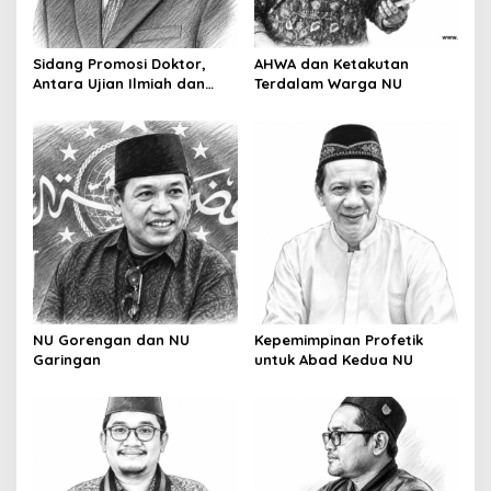
t
i
o
Sidang Promosi Doktor,
AHWA dan Ketakutan
Antara Ujian Ilmiah dan
Terdalam Warga NU
n
Pesta Prestise
NU Gorengan dan NU
Kepemimpinan Profetik
Garingan
untuk Abad Kedua NU