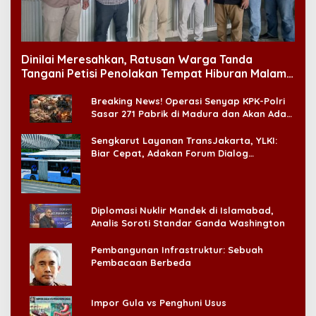
Dinilai Meresahkan, Ratusan Warga Tanda
Tangani Petisi Penolakan Tempat Hiburan Malam
di CitraLand
Breaking News! Operasi Senyap KPK-Polri
Sasar 271 Pabrik di Madura dan Akan Ada
‘Badai Pemeriksaan’
Sengkarut Layanan TransJakarta, YLKI:
Biar Cepat, Adakan Forum Dialog
Konsumen!
Diplomasi Nuklir Mandek di Islamabad,
Analis Soroti Standar Ganda Washington
Pembangunan Infrastruktur: Sebuah
Pembacaan Berbeda
Impor Gula vs Penghuni Usus