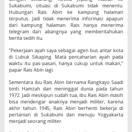
u
Sukabumi, situasi di Sukabumi tidak menentu.
b
e
Hubungan Rais Abin ke kampung halaman
r
terputus. Jadi tidak menerima informasi apapun
n
dari kampung halaman. Rais hanya menerima
u
telegram dari abangnya yang memberitahukan
r
berita sedih itu.
h
i
n
“Pekerjaan ayah saya sebagai agen bus antar kota
g
di Lubuk Sikaping. Mata pencaharian ayah pada
g
waktu itu pas-pasan, hanya cukup untuk makan,”
a
papar Rais Abin lagi.
K
e
t
Sementara ibu Rais Abin bernama Rangkayo Saadi
u
binti Hamzah dan meninggal dunia pada tahun
a
1972. Jadi meskipun sudah tua, ibu Rais Abin masih
U
bisa mendengar anaknya menjadi militer, karena
m
u
akhir tahun 1945, Rais Abin berhenti bekerja di
m
pertanian di Sukabumi dan menuju Yogyakarta
L
menjadi seorang militer.
V
R