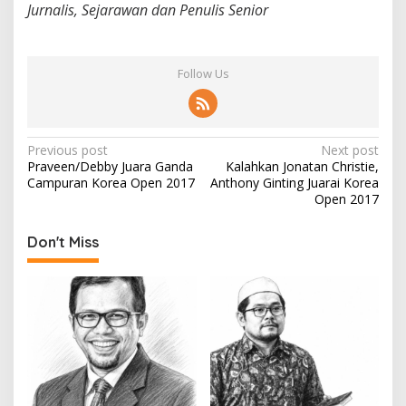
Jurnalis, Sejarawan dan Penulis Senior
Follow Us
P
Previous post
Next post
Praveen/Debby Juara Ganda
Kalahkan Jonatan Christie,
o
Campuran Korea Open 2017
Anthony Ginting Juarai Korea
s
Open 2017
t
Don't Miss
n
a
v
i
g
a