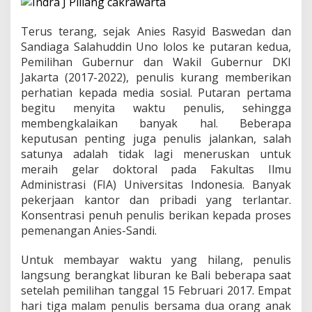
i
t
A
Terus terang, sejak Anies Rasyid Baswedan dan
k
Sandiaga Salahuddin Uno lolos ke putaran kedua,
t
Pemilihan Gubernur dan Wakil Gubernur DKI
i
Jakarta (2017-2022), penulis kurang memberikan
v
i
perhatian kepada media sosial. Putaran pertama
s
begitu menyita waktu penulis, sehingga
P
membengkalaikan banyak hal. Beberapa
e
keputusan penting juga penulis jalankan, salah
r
satunya adalah tidak lagi meneruskan untuk
g
e
meraih gelar doktoral pada Fakultas Ilmu
r
Administrasi (FIA) Universitas Indonesia. Banyak
a
pekerjaan kantor dan pribadi yang terlantar.
k
Konsentrasi penuh penulis berikan kepada proses
a
n
pemenangan Anies-Sandi.
D
a
Untuk membayar waktu yang hilang, penulis
l
langsung berangkat liburan ke Bali beberapa saat
a
setelah pemilihan tanggal 15 Februari 2017. Empat
m
P
hari tiga malam penulis bersama dua orang anak