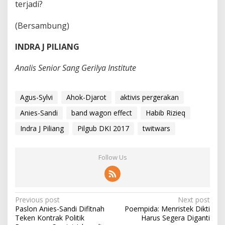
terjadi?
(Bersambung)
INDRA J PILIANG
Analis Senior Sang Gerilya Institute
Agus-Sylvi
Ahok-Djarot
aktivis pergerakan
Anies-Sandi
band wagon effect
Habib Rizieq
Indra J Piliang
Pilgub DKI 2017
twitwars
Follow Us
P
Previous post
Next post
Paslon Anies-Sandi Difitnah
Poempida: Menristek Dikti
o
Teken Kontrak Politik
Harus Segera Diganti