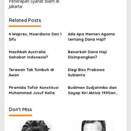
s
Penerapan Syariat Islam di
Jakarta
t
n
Related Posts
a
v
4 Wapres, Moerdiono Dan 1
Ada Apa Menteri Agama
Sifu
tentang Dana Haji?
i
g
Masihkah Australia
Benarkah Dana Haji
Sahabat Indonesia?
Disimpangkan?
a
t
Terawan Tak Tumbuh di
Elegi Bisu Prabowo
i
Awan
Subianto
o
Piramida Tafsir Konstitusi
Budiman Sudjatmiko dan
n
Muhammad Jusuf Kalla
Sayap Kiri Aktivis 1990an
(Bag. 1)
Don't Miss