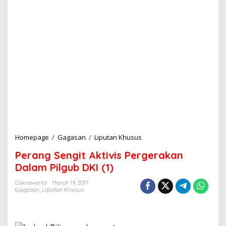
Homepage
/
Gagasan
/
Liputan Khusus
P
e
Perang Sengit Aktivis Pergerakan
r
a
Dalam Pilgub DKI (1)
n
g
Cakrawarta
March 19, 2017
Gagasan
,
Liputan Khusus
S
e
n
g