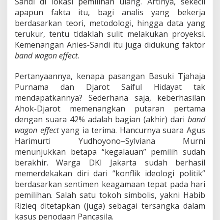
Sandi di lokasi pemilihan ulang. Artinya, sekecil
apapun fakta itu, bagi analis yang bekerja
berdasarkan teori, metodologi, hingga data yang
terukur, tentu tidaklah sulit melakukan proyeksi.
Kemenangan Anies-Sandi itu juga didukung faktor
band wagon effect
.
Pertanyaannya, kenapa pasangan Basuki Tjahaja
Purnama dan Djarot Saiful Hidayat tak
mendapatkannya? Sederhana saja, keberhasilan
Ahok-Djarot memenangkan putaran pertama
dengan suara 42% adalah bagian (akhir) dari
band
wagon effect
yang ia terima. Hancurnya suara Agus
Harimurti Yudhoyono–Sylviana Murni
menunjukkan betapa “kegalauan” pemilih sudah
berakhir. Warga DKI Jakarta sudah berhasil
memerdekakan diri dari “konflik ideologi politik”
berdasarkan sentimen keagamaan tepat pada hari
pemilihan. Salah satu tokoh simbolis, yakni Habib
Rizieq ditetapkan (juga) sebagai tersangka dalam
kasus penodaan Pancasila.