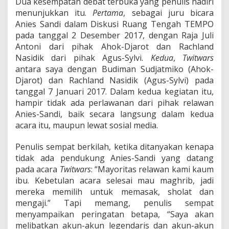
Dua kesempatan debat terbuka yang penulis hadiri
menunjukkan itu.
Pertama
, sebagai juru bicara
Anies Sandi dalam Diskusi Ruang Tengah TEMPO
pada tanggal 2 Desember 2017, dengan Raja Juli
Antoni dari pihak Ahok-Djarot dan Rachland
Nasidik dari pihak Agus-Sylvi.
Kedua
,
Twitwars
antara saya dengan Budiman Sudjatmiko (Ahok-
Djarot) dan Rachland Nasidik (Agus-Sylvi) pada
tanggal 7 Januari 2017. Dalam kedua kegiatan itu,
hampir tidak ada perlawanan dari pihak relawan
Anies-Sandi, baik secara langsung dalam kedua
acara itu, maupun lewat sosial media.
Penulis sempat berkilah, ketika ditanyakan kenapa
tidak ada pendukung Anies-Sandi yang datang
pada acara
Twitwars
: “Mayoritas relawan kami kaum
ibu. Kebetulan acara selesai mau maghrib, jadi
mereka memilih untuk memasak, sholat dan
mengaji.” Tapi memang, penulis sempat
menyampaikan peringatan betapa, “Saya akan
melibatkan akun-akun legendaris dan akun-akun