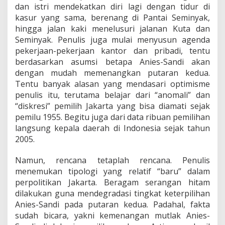
i
dan istri mendekatkan diri lagi dengan tidur di
l
kasur yang sama, berenang di Pantai Seminyak,
g
hingga jalan kaki menelusuri jalanan Kuta dan
u
Seminyak. Penulis juga mulai menyusun agenda
b
D
pekerjaan-pekerjaan kantor dan pribadi, tentu
K
berdasarkan asumsi betapa Anies-Sandi akan
I
dengan mudah memenangkan putaran kedua.
(
Tentu banyak alasan yang mendasari optimisme
1
)
penulis itu, terutama belajar dari “anomali” dan
“diskresi” pemilih Jakarta yang bisa diamati sejak
pemilu 1955. Begitu juga dari data ribuan pemilihan
langsung kepala daerah di Indonesia sejak tahun
2005.
Namun, rencana tetaplah rencana. Penulis
menemukan tipologi yang relatif “baru” dalam
perpolitikan Jakarta. Beragam serangan hitam
dilakukan guna mendegradasi tingkat keterpilihan
Anies-Sandi pada putaran kedua. Padahal, fakta
sudah bicara, yakni kemenangan mutlak Anies-