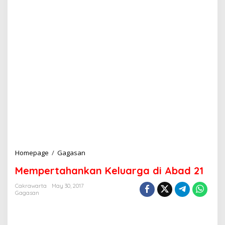
Homepage
/
Gagasan
M
e
Mempertahankan Keluarga di Abad 21
m
p
Cakrawarta
May 30, 2017
e
Gagasan
r
t
a