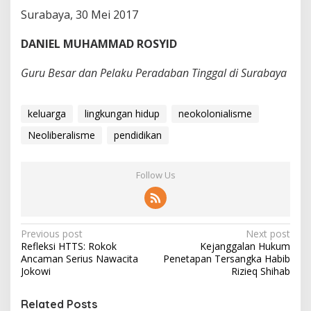
Surabaya, 30 Mei 2017
DANIEL MUHAMMAD ROSYID
Guru Besar dan Pelaku Peradaban Tinggal di Surabaya
keluarga
lingkungan hidup
neokolonialisme
Neoliberalisme
pendidikan
Follow Us
P
Previous post
Next post
Refleksi HTTS: Rokok
Kejanggalan Hukum
o
Ancaman Serius Nawacita
Penetapan Tersangka Habib
s
Jokowi
Rizieq Shihab
t
Related Posts