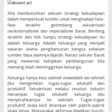
h
a
n
Kita membutuhkan sebuah strategi kebudayaan
k
a
dalam memperkuat kondisi umat
menghadapi fase-
n
fase terakhir gelombang sekulerisasi
K
neokolonialisme dan imperialisme Barat. Benteng
e
l
terakhir dan titik tumpu strategi kebudayaan itu
u
adalah keluarga. Adalah keluarga yang menjadi
a
sasaran utama penghancuran bangsa sebelum
r
g
sumber daya alamnya dijarah. Narasi sekuler Barat
a
yang mewarnai kebijakan pembangunan kita
d
memang telah meminggirkan keluarga.
i
A
b
Keluarga hanya bisa
sakinah mawaddah wa rahmah
a
jika mengemban tugas-tugas edukatif dan
d
produktif. Sekulerisasi melalui revolusi industri
2
merampas tugas edukatif keluarga lalu
1
menyerahkannya ke sekolah. Tugas-tugas
produktif skala kecil dirampas oleh pabrik-pabrik
skala besar. Masyarakat akhirnya dijadikan buruh-