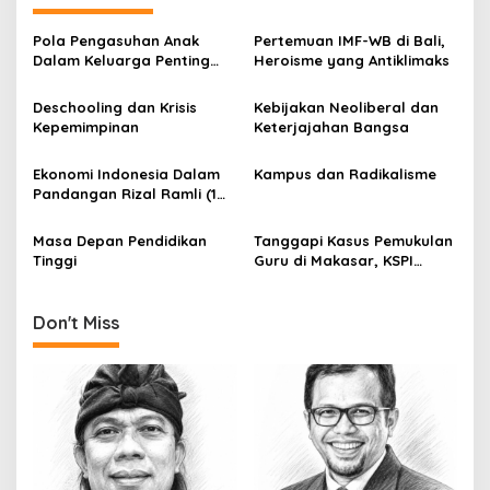
n
a
Pola Pengasuhan Anak
Pertemuan IMF-WB di Bali,
v
Dalam Keluarga Penting
Heroisme yang Antiklimaks
Guna Cegah Radikalisme
i
Deschooling dan Krisis
Kebijakan Neoliberal dan
g
Kepemimpinan
Keterjajahan Bangsa
a
Ekonomi Indonesia Dalam
Kampus dan Radikalisme
t
Pandangan Rizal Ramli (1
i
dari 5)
Masa Depan Pendidikan
Tanggapi Kasus Pemukulan
o
Tinggi
Guru di Makasar, KSPI
n
Desak Pemerintah Bahas
RUU Perlindungan Guru
Don't Miss