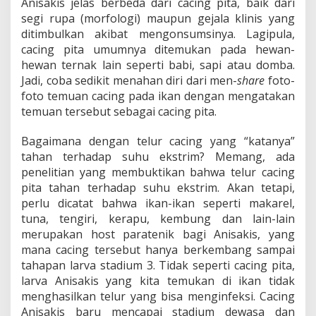
Anisakis jelas berbeda dari cacing pita, baik dari
segi rupa (morfologi) maupun gejala klinis yang
ditimbulkan akibat mengonsumsinya. Lagipula,
cacing pita umumnya ditemukan pada hewan-
hewan ternak lain seperti babi, sapi atau domba.
Jadi, coba sedikit menahan diri dari men-
share
foto-
foto temuan cacing pada ikan dengan mengatakan
temuan tersebut sebagai cacing pita.
Bagaimana dengan telur cacing yang “katanya”
tahan terhadap suhu ekstrim? Memang, ada
penelitian yang membuktikan bahwa telur cacing
pita tahan terhadap suhu ekstrim. Akan tetapi,
perlu dicatat bahwa ikan-ikan seperti makarel,
tuna, tengiri, kerapu, kembung dan lain-lain
merupakan host paratenik bagi Anisakis, yang
mana cacing tersebut hanya berkembang sampai
tahapan larva stadium 3. Tidak seperti cacing pita,
larva Anisakis yang kita temukan di ikan tidak
menghasilkan telur yang bisa menginfeksi. Cacing
Anisakis baru mencapai stadium dewasa dan