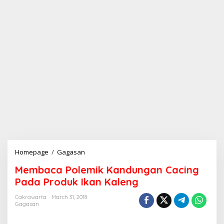
Homepage
/
Gagasan
M
e
Membaca Polemik Kandungan Cacing
m
b
Pada Produk Ikan Kaleng
a
c
Cakrawarta
March 31, 2018
Gagasan
a
P