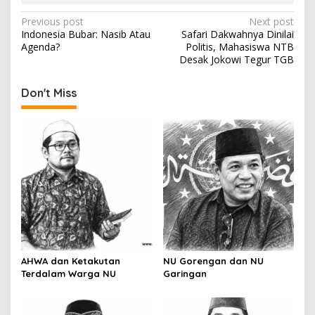
P
Previous post
Next post
Indonesia Bubar: Nasib Atau
Safari Dakwahnya Dinilai
o
Agenda?
Politis, Mahasiswa NTB
s
Desak Jokowi Tegur TGB
t
Don't Miss
n
a
v
i
g
a
t
i
o
AHWA dan Ketakutan
NU Gorengan dan NU
Terdalam Warga NU
Garingan
n