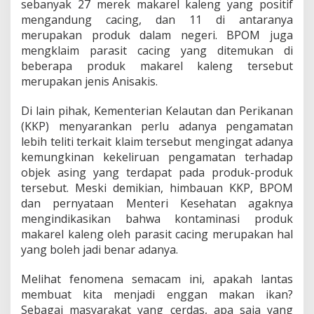
P
sebanyak 27 merek makarel kaleng yang positif
r
mengandung cacing, dan 11 di antaranya
o
merupakan produk dalam negeri. BPOM juga
d
mengklaim parasit cacing yang ditemukan di
u
beberapa produk makarel kaleng tersebut
k
I
merupakan jenis Anisakis.
k
a
Di lain pihak, Kementerian Kelautan dan Perikanan
n
(KKP) menyarankan perlu adanya pengamatan
K
lebih teliti terkait klaim tersebut mengingat adanya
a
l
kemungkinan kekeliruan pengamatan terhadap
e
objek asing yang terdapat pada produk-produk
n
tersebut. Meski demikian, himbauan KKP, BPOM
g
dan pernyataan Menteri Kesehatan agaknya
mengindikasikan bahwa kontaminasi produk
makarel kaleng oleh parasit cacing merupakan hal
yang boleh jadi benar adanya.
Melihat fenomena semacam ini, apakah lantas
membuat kita menjadi enggan makan ikan?
Sebagai masyarakat yang cerdas, apa saja yang