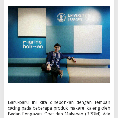
o
l
e
m
i
k
K
a
n
d
u
n
g
a
n
C
a
c
i
n
g
P
Baru-baru ini kita dihebohkan dengan temuan
a
cacing pada beberapa produk makarel kaleng oleh
d
Badan Pengawas Obat dan Makanan (BPOM). Ada
a