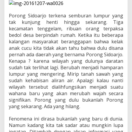
e
b
o
Porong Sidoarjo terkena semburan lumpur yang
a
n
tak kunjung henti hingga sekarang. Tiga
:
kecamatan tenggelam, ribuan orang terpaksa
A
bedol desa berpindah rumah. Ketika itu beberapa
d
kalangan masyarakat beranggapan bahwa kelak
a
anak cucu kita tidak akan tahu bahwa dulu disana
Y
a
pernah ada daerah yang bernama Porong Sidoarjo.
n
Kenapa ? karena wilayah yang dulunya daratan
g
sudah tak terlihat lagi. Berubah menjadi hamparan
H
lumpur yang mengering. Mirip tanah sawah yang
i
l
sudah kehabisan aliran air. Apalagi kalau nanti
a
wilayah tersebut dialihfungsikan menjadi suatu
n
wahana baru yang akan merubah wajah secara
g
signifikan. Porong yang dulu bukanlah Porong
yang sekarang. Ada yang hilang.
Fenomena ini dirasa bukanlah yang baru di dunia.
Namun kadang kita tak sadar atau mungkin lupa
ingatan. Ditambah dengan aliran informasi yang