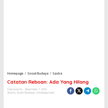
Homepage
/
Sosial Budaya
/
Sastra
C
a
Catatan Reboan: Ada Yang Hilang
t
a
Cakrawarta
December 7, 2016
t
Sastra
,
Sosial Budaya
,
Uncategorized
a
n
R