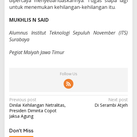
dipercaya menyebarluaskannya. Tugas siapa lagi
untuk menemukan kehilangan-kehilangan itu.
MUKHLIS N SAID
Alumnus Institut Teknologi Sepuluh November (ITS)
Surabaya
Pegiat Maiyah Jawa Timur
Follow Us
P
Previous post
Next post
Dinilai Kehilangan Netralitas,
Di Serambi Atjeh
o
Presiden Diminta Copot
s
Jaksa Agung
t
Don't Miss
n