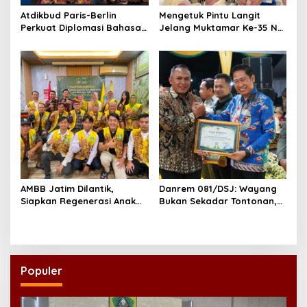
Atdikbud Paris-Berlin
Mengetuk Pintu Langit
Perkuat Diplomasi Bahasa
Jelang Muktamar Ke-35 NU,
Indonesia di Eropa
800 Nahdliyin Bermunajat
di Surabaya
AMBB Jatim Dilantik,
Danrem 081/DSJ: Wayang
Siapkan Regenerasi Anak
Bukan Sekadar Tontonan,
Muda Banjar di Perantauan
tetapi Juga Penjaga Nilai
Kebangsaan
Populer