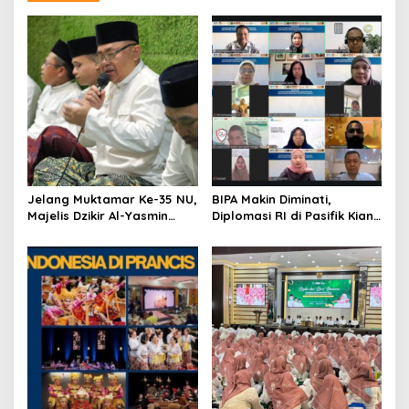
a
v
i
g
a
t
i
o
Jelang Muktamar Ke-35 NU,
BIPA Makin Diminati,
Majelis Dzikir Al-Yasmin
Diplomasi RI di Pasifik Kian
n
Gelar Doa Bersama untuk
Menguat
Persatuan Bangsa