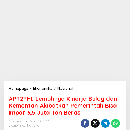
Homepage
/
Ekonomika
/
Nasional
A
P
APT2PHI: Lemahnya Kinerja Bulog dan
T
2
Kementan Akibatkan Pemerintah Bisa
P
Impor 3,5 Juta Ton Beras
H
I
Cakrawarta
April 29, 2016
:
Ekonomika
,
Nasional