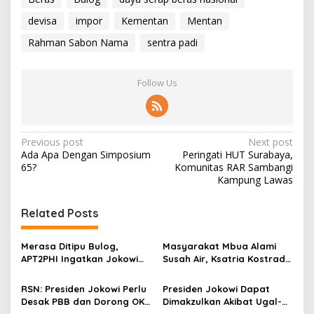
devisa
impor
Kementan
Mentan
Rahman Sabon Nama
sentra padi
Follow Us
P
Previous post
Next post
Ada Apa Dengan Simposium
Peringati HUT Surabaya,
o
65?
Komunitas RAR Sambangi
s
Kampung Lawas
t
Related Posts
n
a
Merasa Ditipu Bulog,
Masyarakat Mbua Alami
v
APT2PHI Ingatkan Jokowi
Susah Air, Ksatria Kostrad
Akan Gagalnya Stabilisasi
Bilang: “Sumber Air Su
i
Harga Beras Nasional
Dekat!”
RSN: Presiden Jokowi Perlu
Presiden Jokowi Dapat
g
Desak PBB dan Dorong OKI
Dimakzulkan Akibat Ugal-