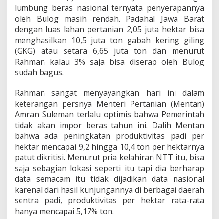
B
lumbung beras nasional ternyata penyerapannya
i
oleh Bulog masih rendah. Padahal Jawa Barat
s
dengan luas lahan pertanian 2,05 juta hektar bisa
a
I
menghasilkan 10,5 juta ton gabah kering giling
m
(GKG) atau setara 6,65 juta ton dan menurut
p
Rahman kalau 3% saja bisa diserap oleh Bulog
o
sudah bagus.
r
3
,
Rahman sangat menyayangkan hari ini dalam
5
keterangan persnya Menteri Pertanian (Mentan)
J
Amran Suleman terlalu optimis bahwa Pemerintah
u
tidak akan impor beras tahun ini. Dalih Mentan
t
a
bahwa ada peningkatan produktivitas padi per
T
hektar mencapai 9,2 hingga 10,4 ton per hektarnya
o
patut dikritisi. Menurut pria kelahiran NTT itu, bisa
n
saja sebagian lokasi seperti itu tapi dia berharap
B
data semacam itu tidak dijadikan data nasional
e
r
karenal dari hasil kunjungannya di berbagai daerah
a
sentra padi, produktivitas per hektar rata-rata
s
hanya mencapai 5,17% ton.