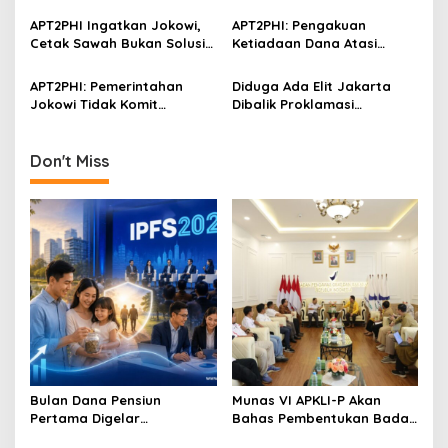
Adakan KTT Untuk Palestina
ugalan Mensesneg
a
Mereview UU Cipta Kerja
APT2PHI Ingatkan Jokowi,
APT2PHI: Pengakuan
t
Cetak Sawah Bukan Solusi
Ketiadaan Dana Atasi
i
Atasi Krisis Pangan Akibat
Covid-19, Bisa Picu Gejolak
Covid-19
Ekonomi
APT2PHI: Pemerintahan
Diduga Ada Elit Jakarta
o
Jokowi Tidak Komit
Dibalik Proklamasi
n
Lindungi Petani
Kemerdekaan Republik
Federasi Papua Barat
Don't Miss
Bulan Dana Pensiun
Munas VI APKLI-P Akan
Pertama Digelar
Bahas Pembentukan Badan
September, Industri
Perekonomian UMKM RI,