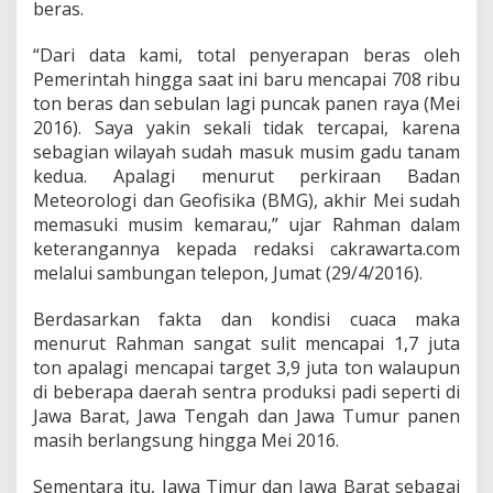
m
beras.
e
n
“Dari data kami, total penyerapan beras oleh
t
Pemerintah hingga saat ini baru mencapai 708 ribu
a
ton beras dan sebulan lagi puncak panen raya (Mei
n
A
2016). Saya yakin sekali tidak tercapai, karena
k
sebagian wilayah sudah masuk musim gadu tanam
i
kedua. Apalagi menurut perkiraan Badan
b
Meteorologi dan Geofisika (BMG), akhir Mei sudah
a
t
memasuki musim kemarau,” ujar Rahman dalam
k
keterangannya kepada redaksi cakrawarta.com
a
melalui sambungan telepon, Jumat (29/4/2016).
n
P
Berdasarkan fakta dan kondisi cuaca maka
e
m
menurut Rahman sangat sulit mencapai 1,7 juta
e
ton apalagi mencapai target 3,9 juta ton walaupun
r
di beberapa daerah sentra produksi padi seperti di
i
Jawa Barat, Jawa Tengah dan Jawa Tumur panen
n
masih berlangsung hingga Mei 2016.
t
a
h
Sementara itu, Jawa Timur dan Jawa Barat sebagai