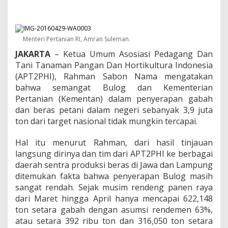
L
e
m
a
h
Menteri Pertanian RI, Amran Suleman.
n
JAKARTA
– Ketua Umum Asosiasi Pedagang Dan
y
Tani Tanaman Pangan Dan Hortikultura Indonesia
a
K
(APT2PHI), Rahman Sabon Nama mengatakan
i
bahwa semangat Bulog dan Kementerian
n
Pertanian (Kementan) dalam penyerapan gabah
e
dan beras petani dalam negeri sebanyak 3,9 juta
r
j
ton dari target nasional tidak mungkin tercapai.
a
B
Hal itu menurut Rahman, dari hasil tinjauan
u
langsung dirinya dan tim dari APT2PHI ke berbagai
l
daerah sentra produksi beras di Jawa dan Lampung
o
g
ditemukan fakta bahwa penyerapan Bulog masih
d
sangat rendah. Sejak musim rendeng panen raya
a
dari Maret hingga April hanya mencapai 622,148
n
ton setara gabah dengan asumsi rendemen 63%,
K
atau setara 392 ribu ton dan 316,050 ton setara
e