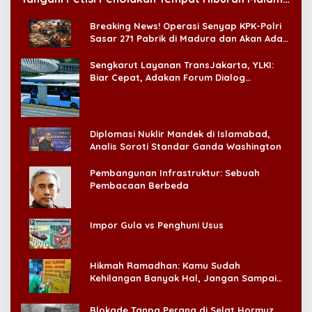
di CitraLand
Breaking News! Operasi Senyap KPK-Polri
Sasar 271 Pabrik di Madura dan Akan Ada
‘Badai Pemeriksaan’
Sengkarut Layanan TransJakarta, YLKI:
Biar Cepat, Adakan Forum Dialog
Konsumen!
Diplomasi Nuklir Mandek di Islamabad,
Analis Soroti Standar Ganda Washington
Pembangunan Infrastruktur: Sebuah
Pembacaan Berbeda
Impor Gula vs Penghuni Usus
Hikmah Ramadhan: Kamu Sudah
Kehilangan Banyak Hal, Jangan Sampai
Kehilangan Diri Sendiri!
Blokade Tanpa Perang di Selat Hormuz