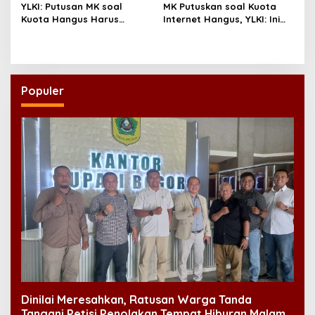
YLKI: Putusan MK soal
MK Putuskan soal Kuota
Kuota Hangus Harus
Internet Hangus, YLKI: Ini
Segera Dijalankan
Kemenangan Konsumen
Populer
Dinilai Meresahkan, Ratusan Warga Tanda
Tangani Petisi Penolakan Tempat Hiburan Malam