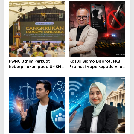
Perkuat Ekosistem Pensiun
Dinilai Penting Hadapi
Berkelanjutan
Bonus Demografi
PWNU Jatim Perkuat
Kasus Bigmo Disorot, FKBI:
Keberpihakan pada UMKM
Promosi Vape kepada Anak
Lewat Ekonomi Pancasila
Berpotensi Masuk Ranah
Pidana