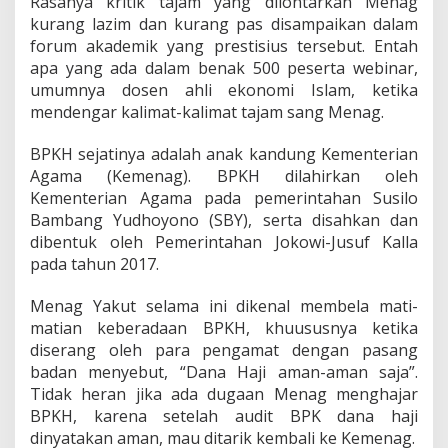
Rasanya kritik tajam yang dilontarkan Menag
?
kurang lazim dan kurang pas disampaikan dalam
forum akademik yang prestisius tersebut. Entah
apa yang ada dalam benak 500 peserta webinar,
umumnya dosen ahli ekonomi Islam, ketika
mendengar kalimat-kalimat tajam sang Menag.
BPKH sejatinya adalah anak kandung Kementerian
Agama (Kemenag). BPKH dilahirkan oleh
Kementerian Agama pada pemerintahan Susilo
Bambang Yudhoyono (SBY), serta disahkan dan
dibentuk oleh Pemerintahan Jokowi-Jusuf Kalla
pada tahun 2017.
Menag Yakut selama ini dikenal membela mati-
matian keberadaan BPKH, khuususnya ketika
diserang oleh para pengamat dengan pasang
badan menyebut, “Dana Haji aman-aman saja”.
Tidak heran jika ada dugaan Menag menghajar
BPKH, karena setelah audit BPK dana haji
dinyatakan aman, mau ditarik kembali ke Kemenag.