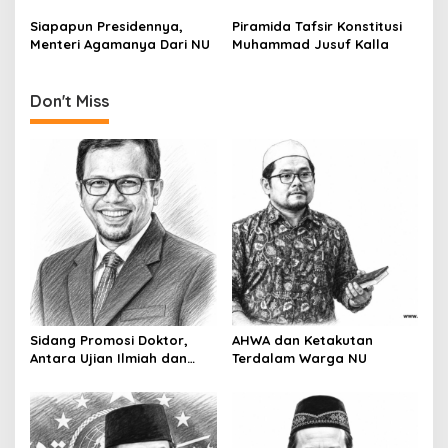
o
Siapapun Presidennya,
Piramida Tafsir Konstitusi
n
Menteri Agamanya Dari NU
Muhammad Jusuf Kalla
Don't Miss
Sidang Promosi Doktor,
AHWA dan Ketakutan
Antara Ujian Ilmiah dan
Terdalam Warga NU
Pesta Prestise