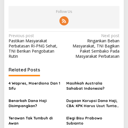
Follow Us
P
Previous post
Next post
Pastikan Masyarakat
Ringankan Beban
o
Perbatasan RI-PNG Sehat,
Masyarakat, TNI Bagikan
s
TNI Berikan Pengobatan
Paket Sembako Pada
Rutin
Masyarakat Perbatasan
t
n
Related Posts
a
v
4 Wapres, Moerdiono Dan 1
Masihkah Australia
Sifu
Sahabat Indonesia?
i
g
Benarkah Dana Haji
Dugaan Korupsi Dana Haji,
Disimpangkan?
CBA: KPK Harus Usut Tuntas
a
Agar Clear!
t
Terawan Tak Tumbuh di
Elegi Bisu Prabowo
i
Awan
Subianto