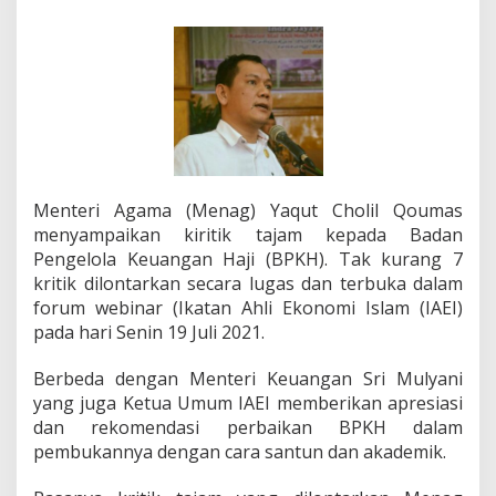
n
t
e
r
i
A
g
a
m
a
t
Menteri Agama (Menag) Yaqut Cholil Qoumas
e
menyampaikan kiritik tajam kepada Badan
n
Pengelola Keuangan Haji (BPKH). Tak kurang 7
t
a
kritik dilontarkan secara lugas dan terbuka dalam
n
forum webinar (Ikatan Ahli Ekonomi Islam (IAEI)
g
pada hari Senin 19 Juli 2021.
D
a
Berbeda dengan Menteri Keuangan Sri Mulyani
n
a
yang juga Ketua Umum IAEI memberikan apresiasi
H
dan rekomendasi perbaikan BPKH dalam
a
pembukannya dengan cara santun dan akademik.
j
i