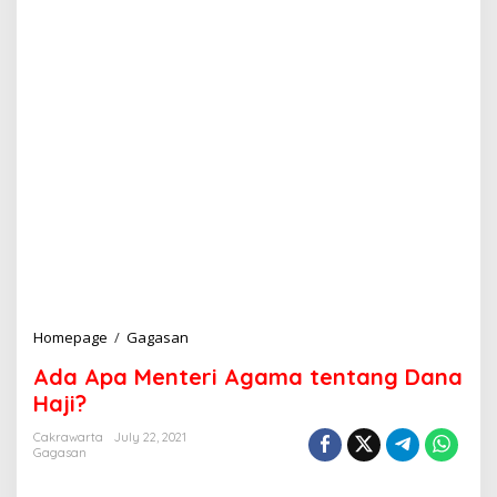
Homepage
/
Gagasan
A
d
Ada Apa Menteri Agama tentang Dana
a
A
Haji?
p
a
Cakrawarta
July 22, 2021
Gagasan
M
e